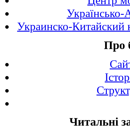
Центр мо
Українсько-
Украинско-Китайский к
Про 
Сай
Істор
Структ
Читальні з