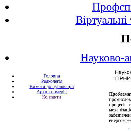
Профспі
Віртуальні
П
Науково-а
Науково
Головна
"ГІРНИ
Редколегія
Вимоги до публікацій
Архив номерів
Проблема
Контакти
промислов
процесів т
механізац
забезпече
енергоефек