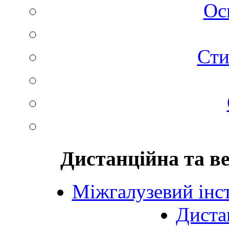
Ос
Сти
Дистанційна та в
Міжгалузевий інст
Диста