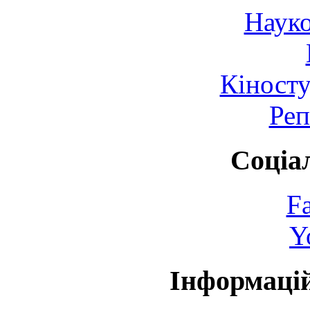
Науко
Кіносту
Реп
Соціа
F
Y
Інформаці