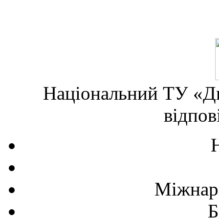
Національний ТУ «Дн
відпов
Міжнаро
Б