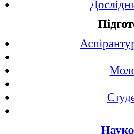
Дослідн
Підгот
Аспірантур
Моло
Студе
Науко