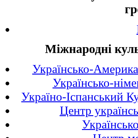
гр
Міжнародні куль
Українсько-Америка
Українсько-німе
Україно-Іспанський К
Центр українсь
Українськ