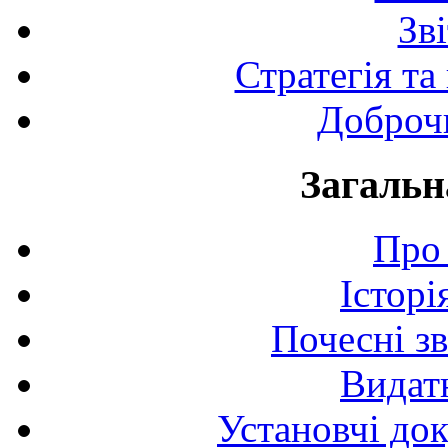
Зв
Стратегія та
Доброчи
Загальн
Про 
Історі
Почесні з
Видат
Установчі до