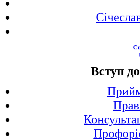
Січесла
Сп
Вступ до
Прийм
Прав
Консультац
Профоріє